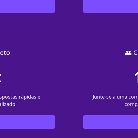
reto
👥 
t
espostas rápidas e
Junte-se a uma com
lizado!
compa
e