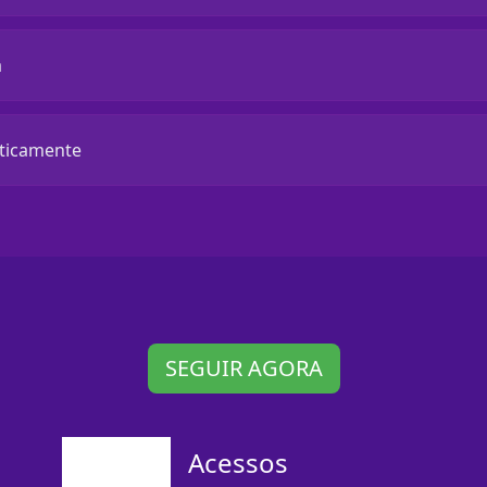
a
aticamente
SEGUIR AGORA
Acessos