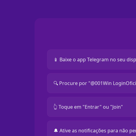
📱 Baixe o app Telegram no seu disp
🔍 Procure por "@001Win LoginOfici
👆 Toque em "Entrar" ou "Join"
🔔 Ative as notificações para não p