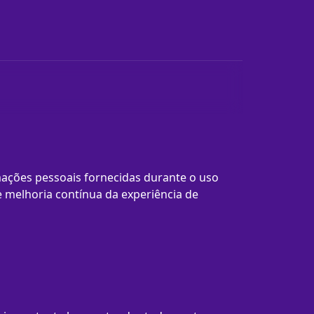
mações pessoais fornecidas durante o uso
e melhoria contínua da experiência de