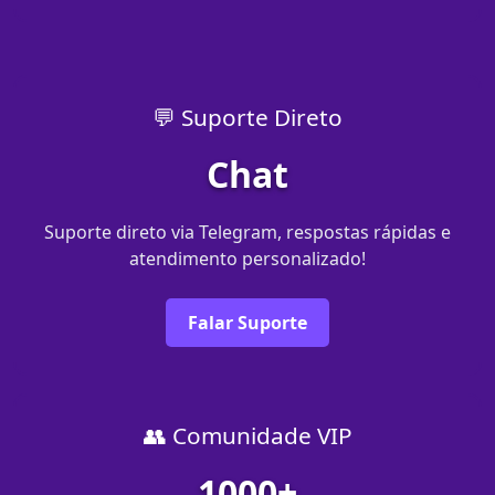
💬 Suporte Direto
Chat
Suporte direto via Telegram, respostas rápidas e
atendimento personalizado!
Falar Suporte
👥 Comunidade VIP
1000+