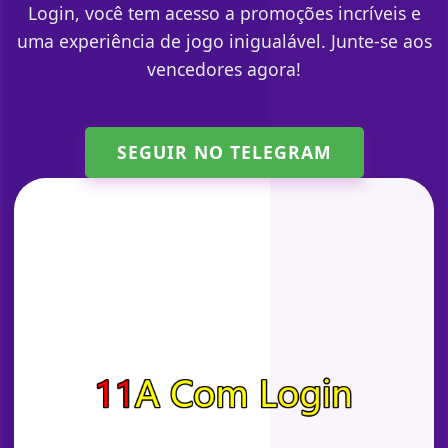
Login, você tem acesso a promoções incríveis e
uma experiência de jogo inigualável. Junte-se aos
vencedores agora!
SEGUIR NO TELEGRAM