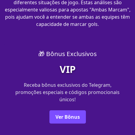
diferentes situações de jogo. Estas análises são
especialmente valiosas para apostas "Ambas Marcam",
pois ajudam você a entender se ambas as equipes têm
capacidade de marcar gols.
🎁 Bônus Exclusivos
VIP
Receba bônus exclusivos do Telegram,
promoções especiais e códigos promocionais
únicos!
Ver Bônus