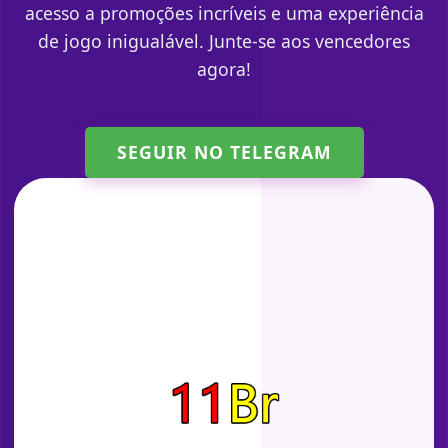
acesso a promoções incríveis e uma experiência
de jogo inigualável. Junte-se aos vencedores
agora!
SEGUIR NO TELEGRAM