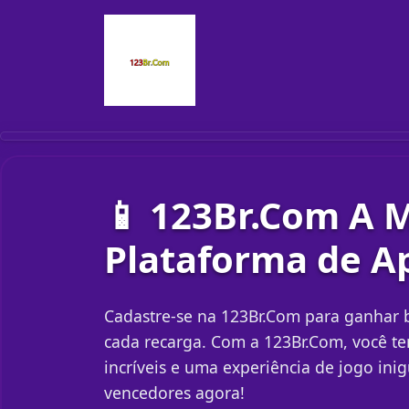
📱 123Br.Com A 
Plataforma de A
Cadastre-se na 123Br.Com para ganhar 
cada recarga. Com a 123Br.Com, você t
incríveis e uma experiência de jogo inig
vencedores agora!