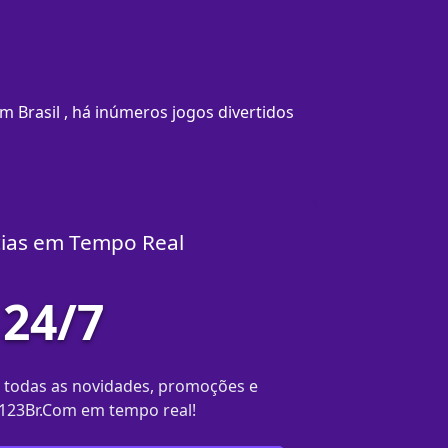
 Brasil , há inúmeros jogos divertidos
cias em Tempo Real
24/7
e todas as novidades, promoções e
 123Br.Com em tempo real!