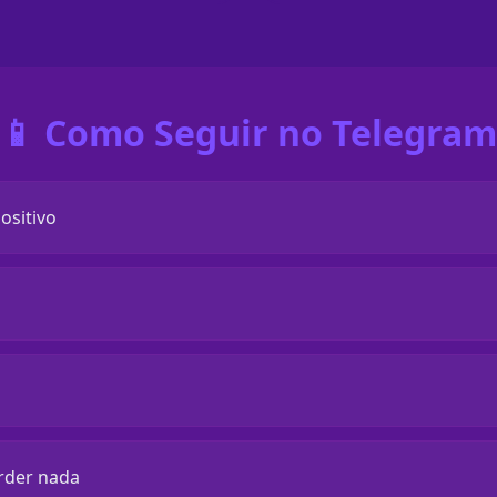
📱 Como Seguir no Telegram
ositivo
erder nada