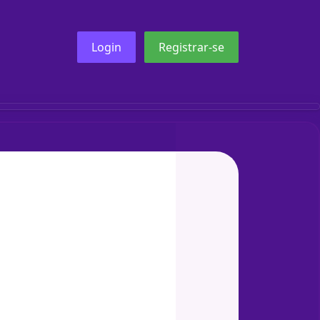
Login
Registrar-se