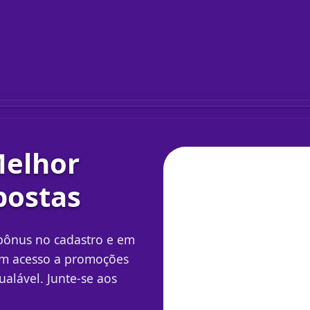
Melhor
postas
bônus no cadastro e em
em acesso a promoções
ualável. Junte-se aos