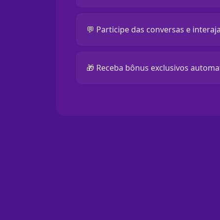
💬 Participe das conversas e interaj
🎁 Receba bônus exclusivos autom