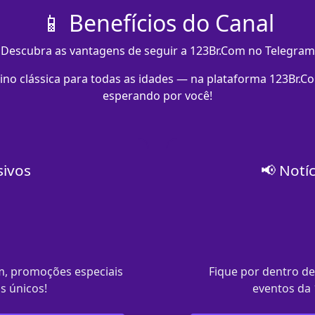
📱 Benefícios do Canal
Descubra as vantagens de seguir a 123Br.Com no Telegram
no clássica para todas as idades — na plataforma 123Br.Com
esperando por você!
sivos
📢 Notí
m, promoções especiais
Fique por dentro d
s únicos!
eventos da