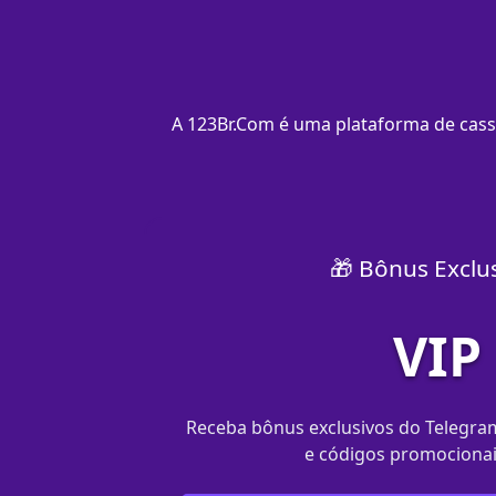
A 123Br.Com é uma plataforma de cassi
🎁 Bônus Exclu
VIP
Receba bônus exclusivos do Telegra
e códigos promocionai