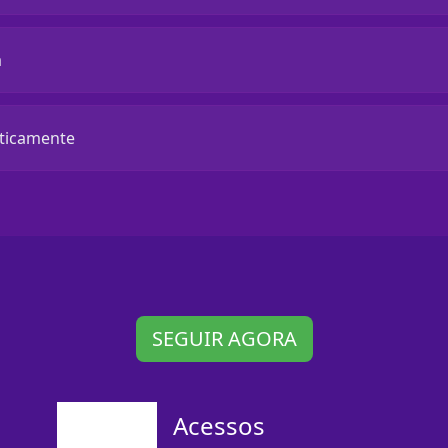
a
aticamente
SEGUIR AGORA
Acessos