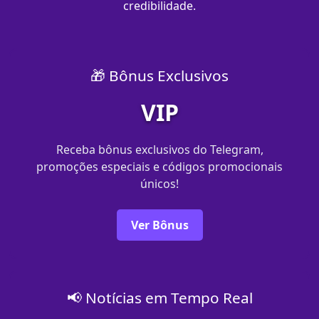
credibilidade.
🎁 Bônus Exclusivos
VIP
Receba bônus exclusivos do Telegram,
promoções especiais e códigos promocionais
únicos!
Ver Bônus
📢 Notícias em Tempo Real