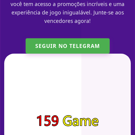
você tem acesso a promoções incríveis e uma
experiência de jogo inigualável. Junte-se aos
vencedores agora!
SEGUIR NO TELEGRAM