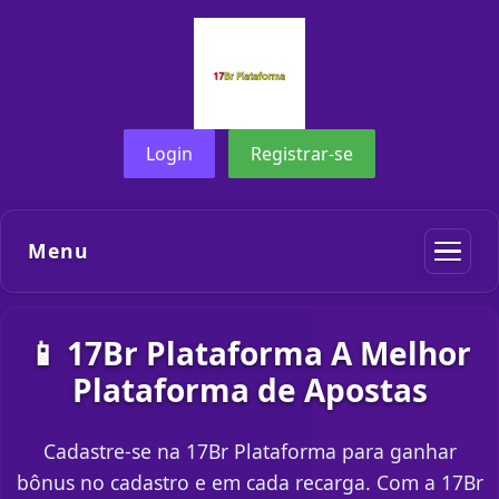
Login
Registrar-se
Menu
📱 17Br Plataforma A Melhor
Plataforma de Apostas
Cadastre-se na 17Br Plataforma para ganhar
bônus no cadastro e em cada recarga. Com a 17Br