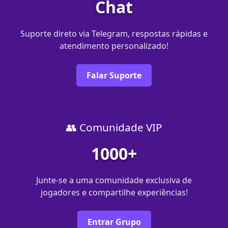
Chat
Suporte direto via Telegram, respostas rápidas e
atendimento personalizado!
Falar Suporte
👥 Comunidade VIP
1000+
Junte-se a uma comunidade exclusiva de
jogadores e compartilhe experiências!
Entrar Grupo