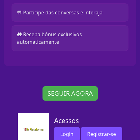
💬 Participe das conversas e interaja
🎁 Receba bônus exclusivos
automaticamente
SEGUIR AGORA
Acessos
Login
Registrar-se