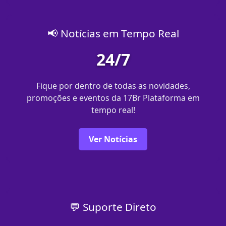
📢 Notícias em Tempo Real
24/7
Fique por dentro de todas as novidades,
promoções e eventos da 17Br Plataforma em
tempo real!
Ver Notícias
💬 Suporte Direto