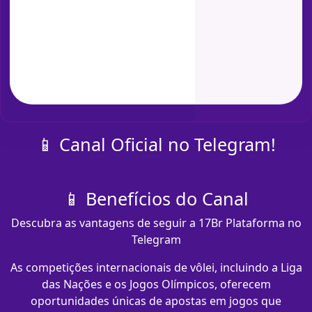
📱 Canal Oficial no Telegram!
📱 Benefícios do Canal
Descubra as vantagens de seguir a 17Br Plataforma no
Telegram
As competições internacionais de vôlei, incluindo a Liga
das Nações e os Jogos Olímpicos, oferecem
oportunidades únicas de apostas em jogos que