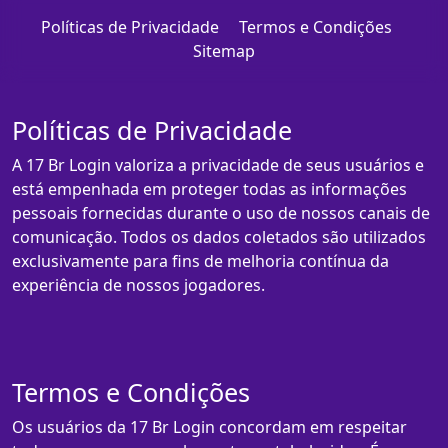
Políticas de Privacidade
Termos e Condições
Sitemap
Políticas de Privacidade
A 17 Br Login valoriza a privacidade de seus usuários e
está empenhada em proteger todas as informações
pessoais fornecidas durante o uso de nossos canais de
comunicação. Todos os dados coletados são utilizados
exclusivamente para fins de melhoria contínua da
experiência de nossos jogadores.
Termos e Condições
Os usuários da 17 Br Login concordam em respeitar