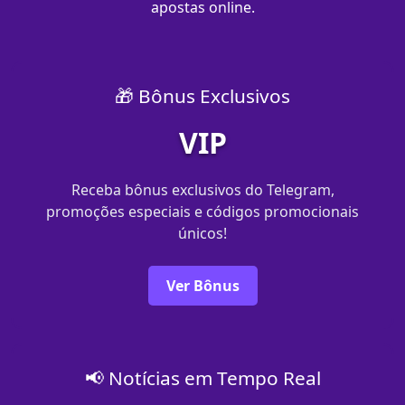
apostas online.
🎁 Bônus Exclusivos
VIP
Receba bônus exclusivos do Telegram,
promoções especiais e códigos promocionais
únicos!
Ver Bônus
📢 Notícias em Tempo Real