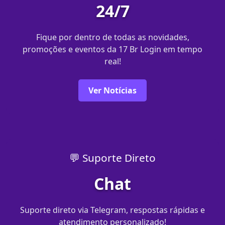
24/7
Fique por dentro de todas as novidades,
promoções e eventos da 17 Br Login em tempo
real!
Ver Notícias
💬 Suporte Direto
Chat
Suporte direto via Telegram, respostas rápidas e
atendimento personalizado!