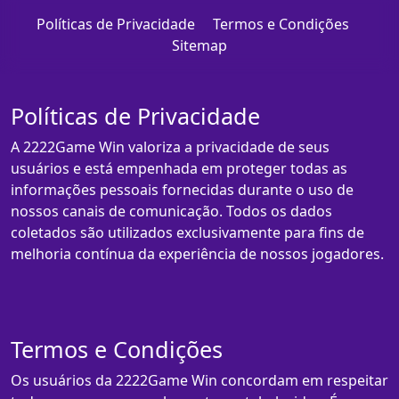
Políticas de Privacidade
Termos e Condições
Sitemap
Políticas de Privacidade
A 2222Game Win valoriza a privacidade de seus
usuários e está empenhada em proteger todas as
informações pessoais fornecidas durante o uso de
nossos canais de comunicação. Todos os dados
coletados são utilizados exclusivamente para fins de
melhoria contínua da experiência de nossos jogadores.
Termos e Condições
Os usuários da 2222Game Win concordam em respeitar