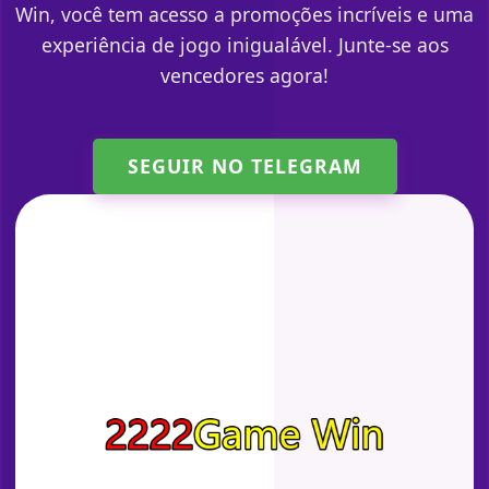
Win, você tem acesso a promoções incríveis e uma
experiência de jogo inigualável. Junte-se aos
vencedores agora!
SEGUIR NO TELEGRAM