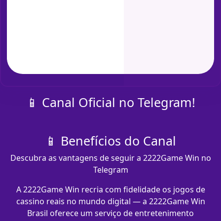
📱 Canal Oficial no Telegram!
📱 Benefícios do Canal
Descubra as vantagens de seguir a 2222Game Win no
Telegram
A 2222Game Win recria com fidelidade os jogos de
cassino reais no mundo digital — a 2222Game Win
Brasil oferece um serviço de entretenimento