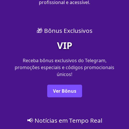
profissional e acessível.
🎁 Bônus Exclusivos
VIP
Receba bônus exclusivos do Telegram,
promoções especiais e códigos promocionais
únicos!
Ver Bônus
📢 Notícias em Tempo Real