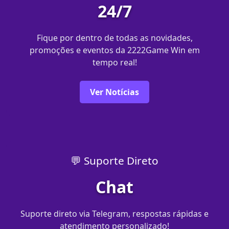
24/7
Fique por dentro de todas as novidades,
promoções e eventos da 2222Game Win em
tempo real!
Ver Notícias
💬 Suporte Direto
Chat
Suporte direto via Telegram, respostas rápidas e
atendimento personalizado!