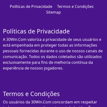
Políticas de Privacidade
Termos e Condições
Sitemap
Políticas de Privacidade
A 30Win.Com valoriza a privacidade de seus usuários e
está empenhada em proteger todas as informações
pessoais fornecidas durante o uso de nossos canais de
comunicação. Todos os dados coletados são utilizados
exclusivamente para fins de melhoria contínua da
experiência de nossos jogadores.
Termos e Condições
Os usuários da 30Win.Com concordam em respeitar