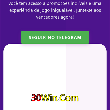
você tem acesso a promoções incríveis e uma
experiência de jogo inigualável. Junte-se aos
vencedores agora!
SEGUIR NO TELEGRAM