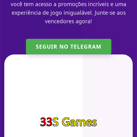
você tem acesso a promoções incríveis e uma
experiência de jogo inigualável. Junte-se aos
vencedores agora!
SEGUIR NO TELEGRAM