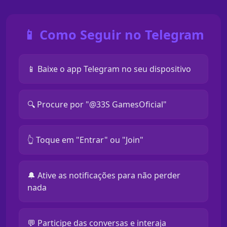
📱 Como Seguir no Telegram
📱 Baixe o app Telegram no seu dispositivo
🔍 Procure por "@33S GamesOficial"
👆 Toque em "Entrar" ou "Join"
🔔 Ative as notificações para não perder
nada
💬 Participe das conversas e interaja