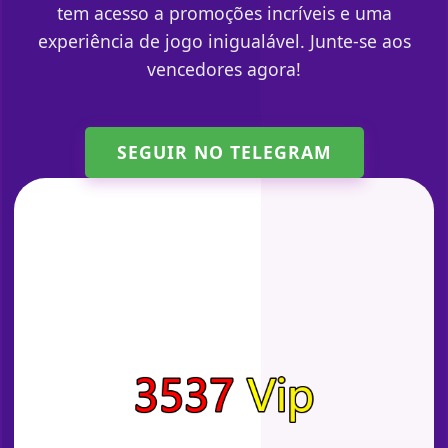
tem acesso a promoções incríveis e uma
experiência de jogo inigualável. Junte-se aos
vencedores agora!
SEGUIR NO TELEGRAM