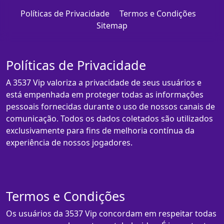
Políticas de Privacidade
Termos e Condições
Sitemap
Políticas de Privacidade
A 3537 Vip valoriza a privacidade de seus usuários e
está empenhada em proteger todas as informações
pessoais fornecidas durante o uso de nossos canais de
comunicação. Todos os dados coletados são utilizados
exclusivamente para fins de melhoria contínua da
experiência de nossos jogadores.
Termos e Condições
Os usuários da 3537 Vip concordam em respeitar todas