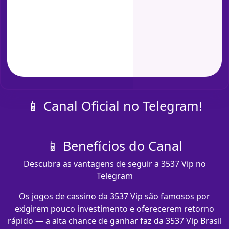
📱 Canal Oficial no Telegram!
📱 Benefícios do Canal
Descubra as vantagens de seguir a 3537 Vip no
Telegram
Os jogos de cassino da 3537 Vip são famosos por
exigirem pouco investimento e oferecerem retorno
rápido — a alta chance de ganhar faz da 3537 Vip Brasil