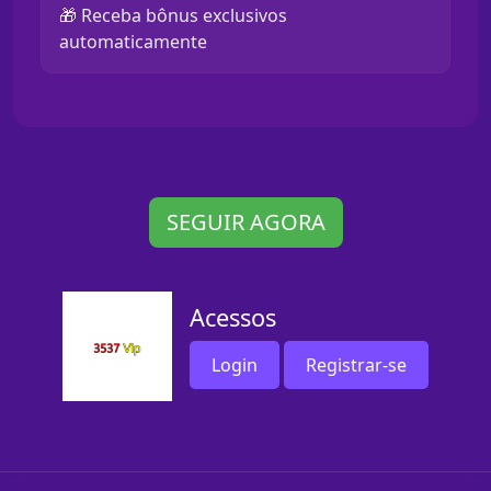
🎁 Receba bônus exclusivos
automaticamente
SEGUIR AGORA
Acessos
Login
Registrar-se