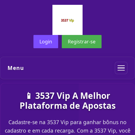
Login
Registrar-se
Menu
📱 3537 Vip A Melhor
Plataforma de Apostas
Cadastre-se na 3537 Vip para ganhar bônus no
cadastro e em cada recarga. Com a 3537 Vip, você