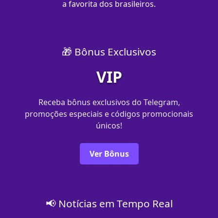
a favorita dos brasileiros.
🎁 Bônus Exclusivos
VIP
Receba bônus exclusivos do Telegram,
promoções especiais e códigos promocionais
únicos!
Ver Bônus
📢 Notícias em Tempo Real