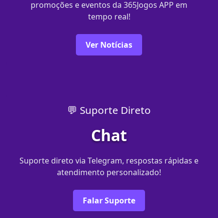
promoções e eventos da 365Jogos APP em
tempo real!
Ver Notícias
💬 Suporte Direto
Chat
Suporte direto via Telegram, respostas rápidas e
atendimento personalizado!
Falar Suporte