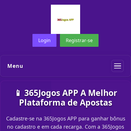
Login
Registrar-se
Menu
📱 365Jogos APP A Melhor
Plataforma de Apostas
Cadastre-se na 365Jogos APP para ganhar bônus
no cadastro e em cada recarga. Com a 365Jogos