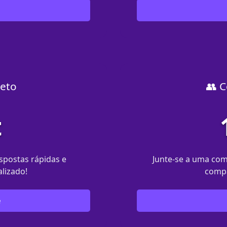
reto
👥 
t
espostas rápidas e
Junte-se a uma com
lizado!
compa
e