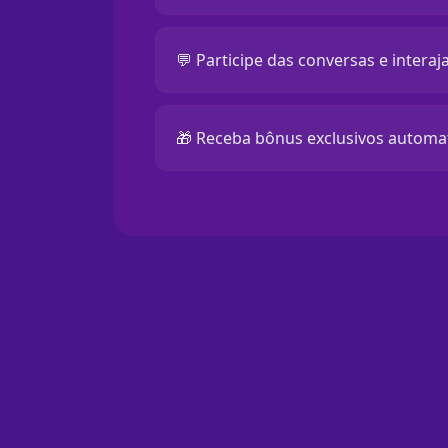
💬 Participe das conversas e interaj
🎁 Receba bônus exclusivos autom