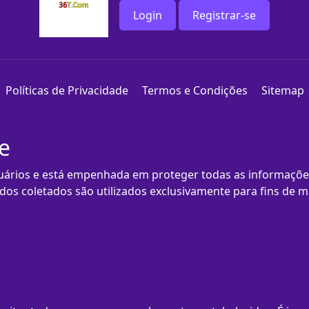
Login
Registrar-se
Políticas de Privacidade
Termos e Condições
Sitemap
de
suários e está empenhada em proteger todas as informaçõe
os coletados são utilizados exclusivamente para fins de m