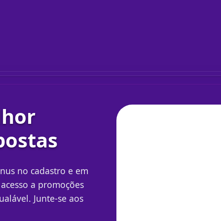
lhor
postas
nus no cadastro e em
 acesso a promoções
ualável. Junte-se aos