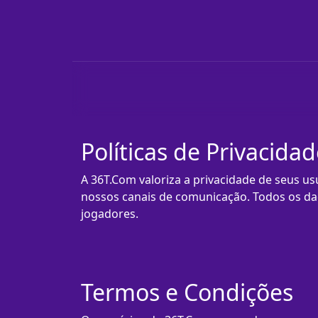
Políticas de Privacida
A 36T.Com valoriza a privacidade de seus u
nossos canais de comunicação. Todos os dad
jogadores.
Termos e Condições