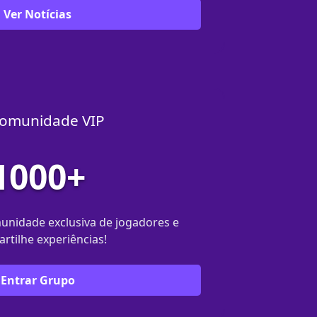
Ver Notícias
Comunidade VIP
1000+
unidade exclusiva de jogadores e
rtilhe experiências!
Entrar Grupo