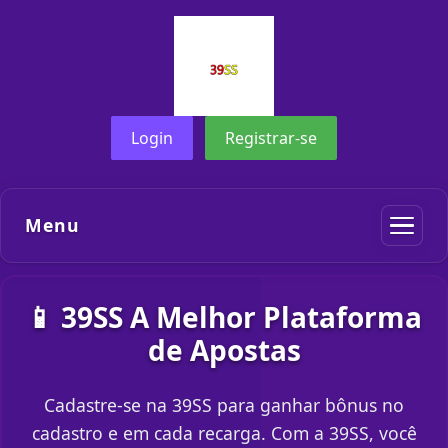
Login
Registrar-se
Menu
📱 39SS A Melhor Plataforma
de Apostas
Cadastre-se na 39SS para ganhar bônus no
cadastro e em cada recarga. Com a 39SS, você