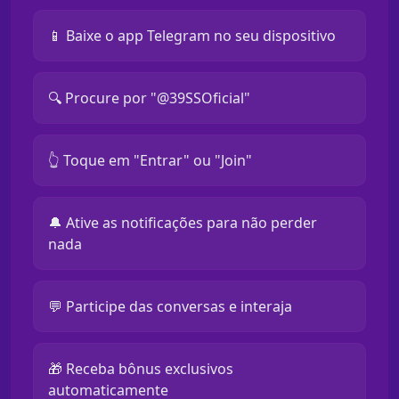
📱 Baixe o app Telegram no seu dispositivo
🔍 Procure por "@39SSOficial"
👆 Toque em "Entrar" ou "Join"
🔔 Ative as notificações para não perder
nada
💬 Participe das conversas e interaja
🎁 Receba bônus exclusivos
automaticamente