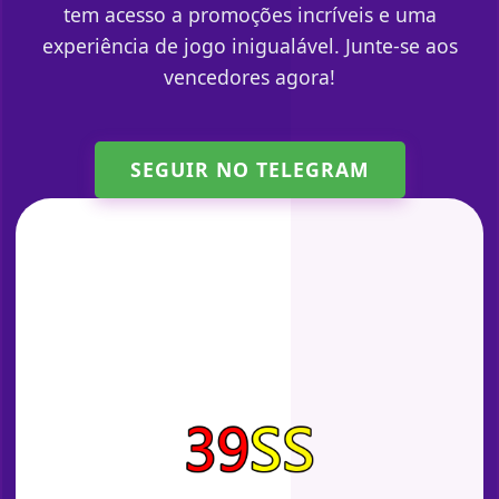
tem acesso a promoções incríveis e uma
experiência de jogo inigualável. Junte-se aos
vencedores agora!
SEGUIR NO TELEGRAM