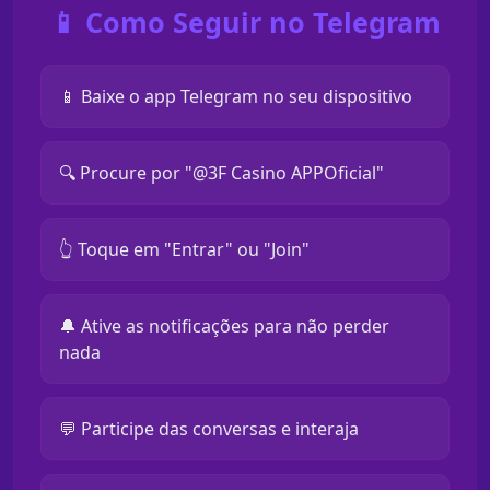
📱 Como Seguir no Telegram
📱 Baixe o app Telegram no seu dispositivo
🔍 Procure por "@3F Casino APPOficial"
👆 Toque em "Entrar" ou "Join"
🔔 Ative as notificações para não perder
nada
💬 Participe das conversas e interaja