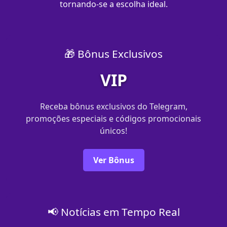
tornando-se a escolha ideal.
🎁 Bônus Exclusivos
VIP
Receba bônus exclusivos do Telegram,
promoções especiais e códigos promocionais
únicos!
Ver Bônus
📢 Notícias em Tempo Real