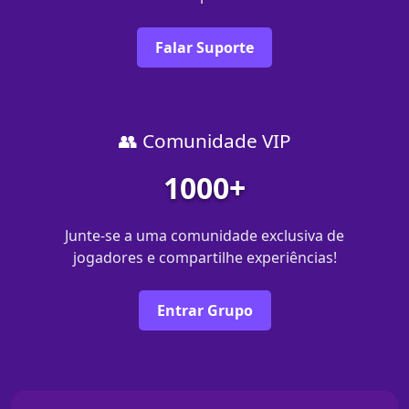
Falar Suporte
👥 Comunidade VIP
1000+
Junte-se a uma comunidade exclusiva de
jogadores e compartilhe experiências!
Entrar Grupo