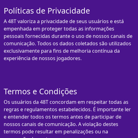
Políticas de Privacidade
A 48T valoriza a privacidade de seus usuários e está
empenhada em proteger todas as informações
pessoais fornecidas durante o uso de nossos canais de
comunicação. Todos os dados coletados são utilizados
exclusivamente para fins de melhoria contínua da
experiência de nossos jogadores.
Termos e Condições
Os usuários da 48T concordam em respeitar todas as
regras e regulamentos estabelecidos. É importante ler
e entender todos os termos antes de participar de
nossos canais de comunicação. A violação destes
termos pode resultar em penalizações ou na