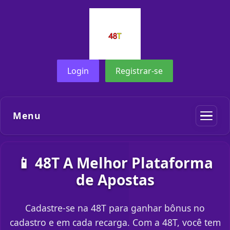
Login
Registrar-se
Menu
📱 48T A Melhor Plataforma
de Apostas
Cadastre-se na 48T para ganhar bônus no
cadastro e em cada recarga. Com a 48T, você tem