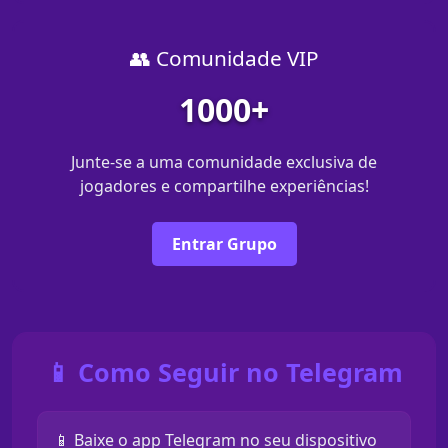
👥 Comunidade VIP
1000+
Junte-se a uma comunidade exclusiva de
jogadores e compartilhe experiências!
Entrar Grupo
📱 Como Seguir no Telegram
📱 Baixe o app Telegram no seu dispositivo