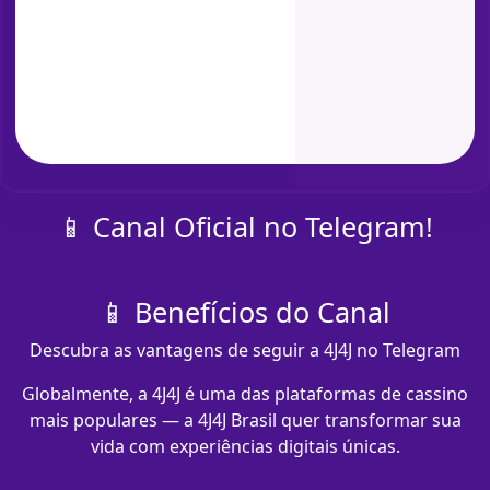
📱 Canal Oficial no Telegram!
📱 Benefícios do Canal
Descubra as vantagens de seguir a 4J4J no Telegram
Globalmente, a 4J4J é uma das plataformas de cassino
mais populares — a 4J4J Brasil quer transformar sua
vida com experiências digitais únicas.