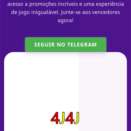
acesso a promoções incríveis e uma experiência
de jogo inigualável. Junte-se aos vencedores
agora!
SEGUIR NO TELEGRAM