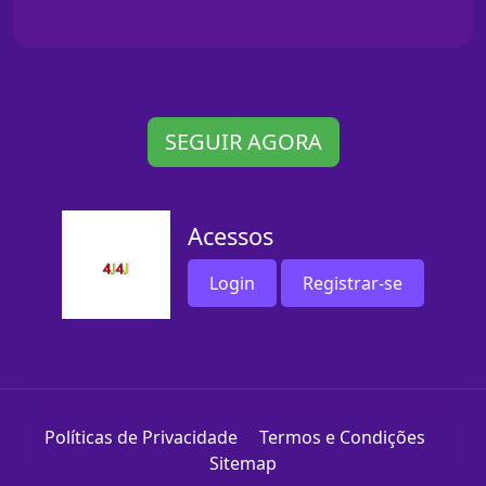
SEGUIR AGORA
Acessos
Login
Registrar-se
Políticas de Privacidade
Termos e Condições
Sitemap