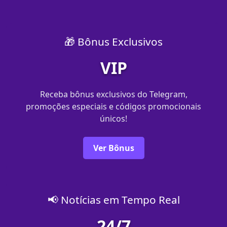
🎁 Bônus Exclusivos
VIP
Receba bônus exclusivos do Telegram,
promoções especiais e códigos promocionais
únicos!
Ver Bônus
📢 Notícias em Tempo Real
24/7