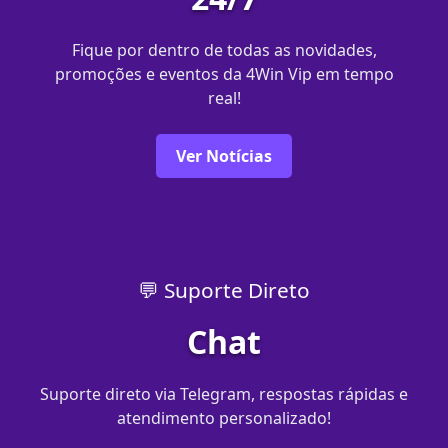
Fique por dentro de todas as novidades,
promoções e eventos da 4Win Vip em tempo
real!
Ver Notícias
💬 Suporte Direto
Chat
Suporte direto via Telegram, respostas rápidas e
atendimento personalizado!