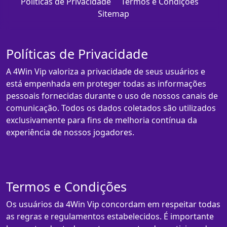
Políticas de Privacidade
Termos e Condições
Sitemap
Políticas de Privacidade
A 4Win Vip valoriza a privacidade de seus usuários e
está empenhada em proteger todas as informações
pessoais fornecidas durante o uso de nossos canais de
comunicação. Todos os dados coletados são utilizados
exclusivamente para fins de melhoria contínua da
experiência de nossos jogadores.
Termos e Condições
Os usuários da 4Win Vip concordam em respeitar todas
as regras e regulamentos estabelecidos. É importante