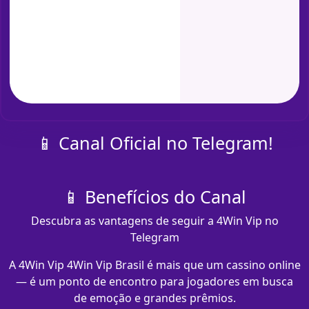
📱 Canal Oficial no Telegram!
📱 Benefícios do Canal
Descubra as vantagens de seguir a 4Win Vip no
Telegram
A 4Win Vip 4Win Vip Brasil é mais que um cassino online
— é um ponto de encontro para jogadores em busca
de emoção e grandes prêmios.