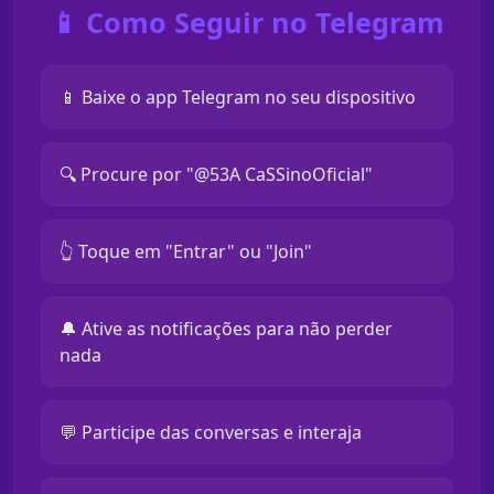
📱 Como Seguir no Telegram
📱 Baixe o app Telegram no seu dispositivo
🔍 Procure por "@53A CaSSinoOficial"
👆 Toque em "Entrar" ou "Join"
🔔 Ative as notificações para não perder
nada
💬 Participe das conversas e interaja