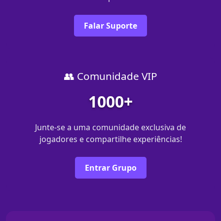
Falar Suporte
👥 Comunidade VIP
1000+
Junte-se a uma comunidade exclusiva de
jogadores e compartilhe experiências!
Entrar Grupo