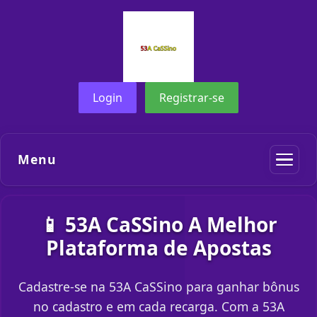
Login
Registrar-se
Menu
📱 53A CaSSino A Melhor
Plataforma de Apostas
Cadastre-se na 53A CaSSino para ganhar bônus
no cadastro e em cada recarga. Com a 53A