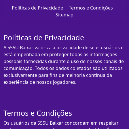
Políticas de Privacidade
Termos e Condições
Sitemap
Políticas de Privacidade
A 555U Baixar valoriza a privacidade de seus usuários e
está empenhada em proteger todas as informações
pessoais fornecidas durante o uso de nossos canais de
comunicação. Todos os dados coletados são utilizados
exclusivamente para fins de melhoria contínua da
experiência de nossos jogadores.
Termos e Condições
Os usuários da 555U Baixar concordam em respeitar