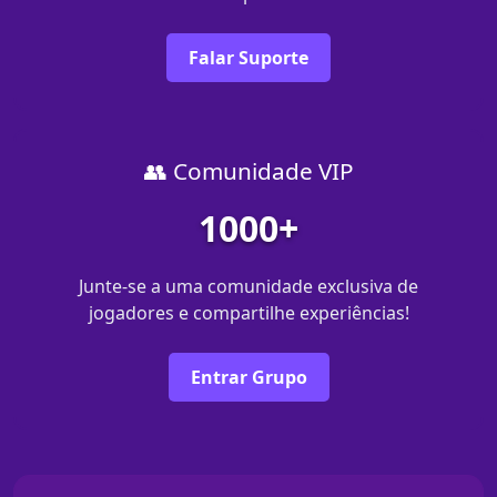
Falar Suporte
👥 Comunidade VIP
1000+
Junte-se a uma comunidade exclusiva de
jogadores e compartilhe experiências!
Entrar Grupo