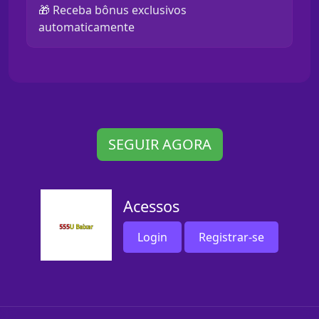
🎁 Receba bônus exclusivos
automaticamente
SEGUIR AGORA
Acessos
Login
Registrar-se