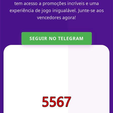
tem acesso a promoções incríveis e uma
experiência de jogo inigualável. Junte-se aos
vencedores agora!
SEGUIR NO TELEGRAM