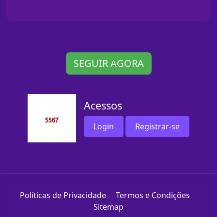
SEGUIR AGORA
Acessos
Login
Registrar-se
Políticas de Privacidade
Termos e Condições
Sitemap