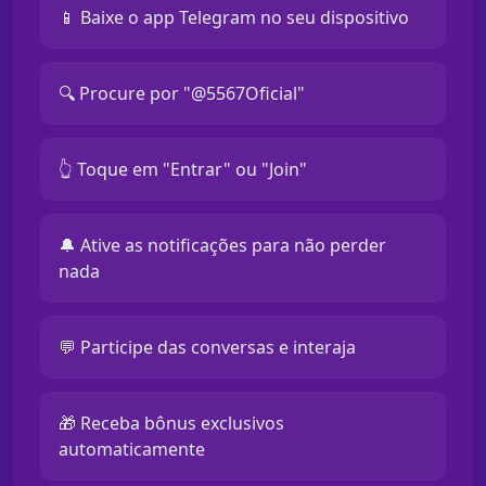
📱 Baixe o app Telegram no seu dispositivo
🔍 Procure por "@5567Oficial"
👆 Toque em "Entrar" ou "Join"
🔔 Ative as notificações para não perder
nada
💬 Participe das conversas e interaja
🎁 Receba bônus exclusivos
automaticamente