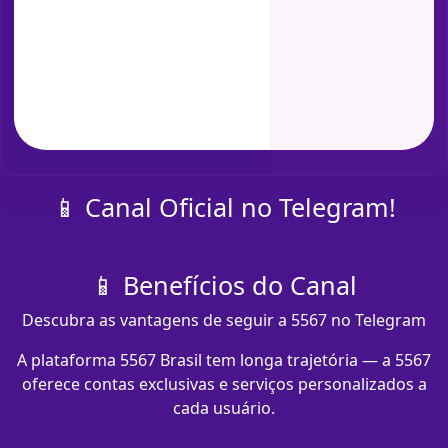
📱 Canal Oficial no Telegram!
📱 Benefícios do Canal
Descubra as vantagens de seguir a 5567 no Telegram
A plataforma 5567 Brasil tem longa trajetória — a 5567
oferece contas exclusivas e serviços personalizados a
cada usuário.