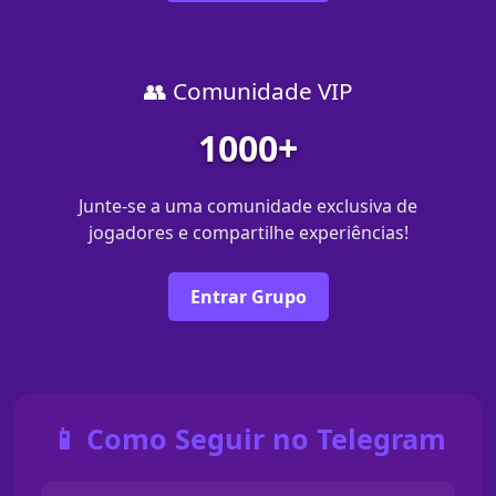
👥 Comunidade VIP
1000+
Junte-se a uma comunidade exclusiva de
jogadores e compartilhe experiências!
Entrar Grupo
📱 Como Seguir no Telegram