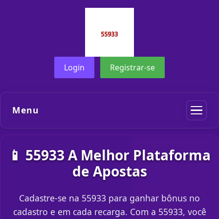
Login
Registrar-se
Menu
📱 55933 A Melhor Plataforma
de Apostas
Cadastre-se na 55933 para ganhar bônus no
cadastro e em cada recarga. Com a 55933, você