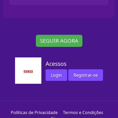
SEGUIR AGORA
Acessos
Login
Registrar-se
Políticas de Privacidade
Termos e Condições