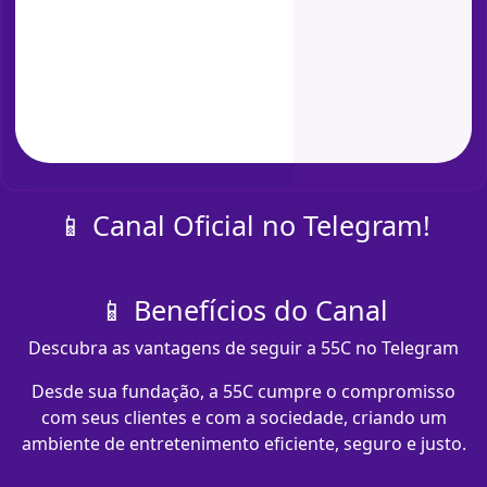
📱 Canal Oficial no Telegram!
📱 Benefícios do Canal
Descubra as vantagens de seguir a 55C no Telegram
Desde sua fundação, a 55C cumpre o compromisso
com seus clientes e com a sociedade, criando um
ambiente de entretenimento eficiente, seguro e justo.