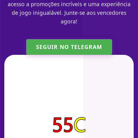
acesso a promoções incríveis e uma experiência
de jogo inigualável. Junte-se aos vencedores
agora!
SEGUIR NO TELEGRAM