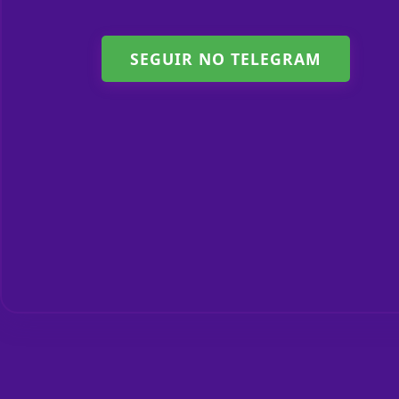
SEGUIR NO TELEGRAM