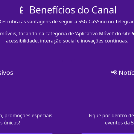
📱 Benefícios do Canal
Descubra as vantagens de seguir a 55G CaSSino no Telegra
 móveis, focando na categoria de 'Aplicativo Móvel' do site
acessibilidade, interação social e inovações contínuas.
sivos
📢 Notí
m, promoções especiais
Fique por dentro d
s únicos!
eventos da 