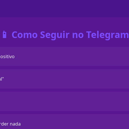
📱 Como Seguir no Telegram
ositivo
l"
erder nada