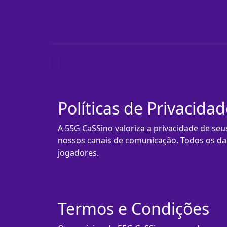
Políticas de Privacida
A 55G CaSSino valoriza a privacidade de se
nossos canais de comunicação. Todos os dad
jogadores.
Termos e Condições