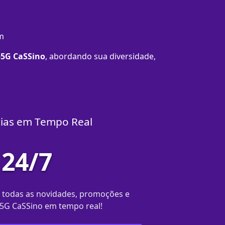
m
55G CaSSino
, abordando sua diversidade,
cias em Tempo Real
24/7
e todas as novidades, promoções e
55G CaSSino em tempo real!