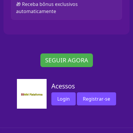
🎁 Receba bônus exclusivos
automaticamente
SEGUIR AGORA
Acessos
Login
Registrar-se