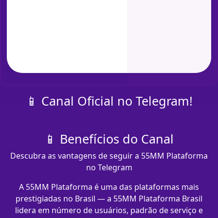
📱 Canal Oficial no Telegram!
📱 Benefícios do Canal
Descubra as vantagens de seguir a 55MM Plataforma
no Telegram
A 55MM Plataforma é uma das plataformas mais
prestigiadas no Brasil — a 55MM Plataforma Brasil
lidera em número de usuários, padrão de serviço e