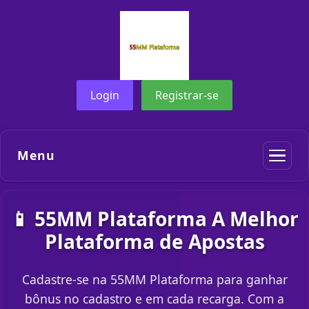
Login
Registrar-se
Menu
📱 55MM Plataforma A Melhor
Plataforma de Apostas
Cadastre-se na 55MM Plataforma para ganhar
bônus no cadastro e em cada recarga. Com a