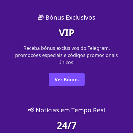
🎁 Bônus Exclusivos
VIP
Receba bônus exclusivos do Telegram,
promoções especiais e códigos promocionais
únicos!
Ver Bônus
📢 Notícias em Tempo Real
24/7