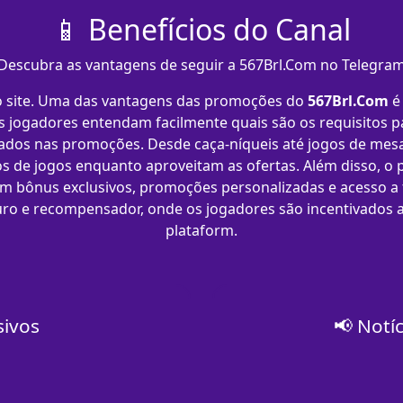
📱 Benefícios do Canal
Descubra as vantagens de seguir a 567Brl.Com no Telegra
ao site. Uma das vantagens das promoções do
567Brl.Com
é 
 jogadores entendam facilmente quais são os requisitos pa
zados nas promoções. Desde caça-níqueis até jogos de mesa
pos de jogos enquanto aproveitam as ofertas. Além disso, o
 bônus exclusivos, promoções personalizadas e acesso a to
ro e recompensador, onde os jogadores são incentivados a
plataform.
sivos
📢 Notí