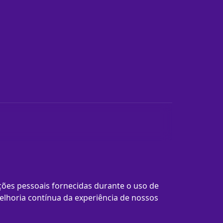
ções pessoais fornecidas durante o uso de
elhoria contínua da experiência de nossos