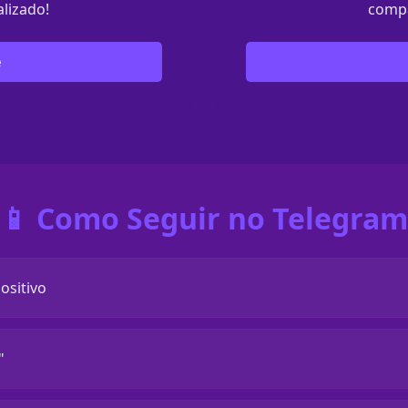
lizado!
compa
e
📱 Como Seguir no Telegram
ositivo
"