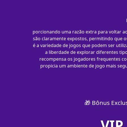
porcionando uma razão extra para voltar 
são claramente expostos, permitindo que os
é a variedade de jogos que podem ser utili
a liberdade de explorar diferentes ti
recompensa os jogadores frequentes com
propicia um ambiente de jogo mais segu
🎁 Bônus Exclu
VIP