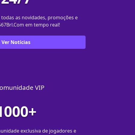
e todas as novidades, promoções e
567Brl.Com em tempo real!
Ver Notícias
Comunidade VIP
1000+
unidade exclusiva de jogadores e