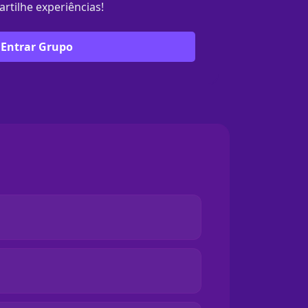
rtilhe experiências!
Entrar Grupo