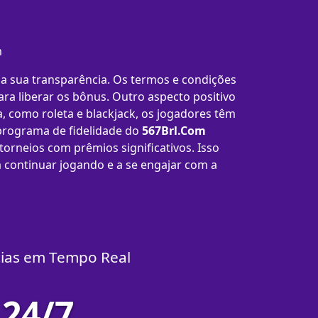
m
a sua transparência. Os termos e condições
ra liberar os bônus. Outro aspecto positivo
, como roleta e blackjack, os jogadores têm
 programa de fidelidade do
567Brl.Com
rneios com prêmios significativos. Isso
 continuar jogando e a se engajar com a
cias em Tempo Real
24/7