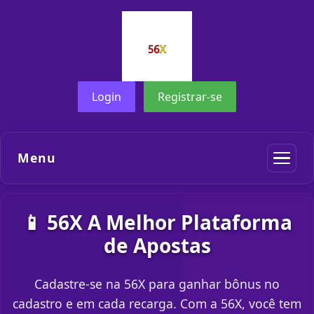
Login
Registrar-se
Menu
📱 56X A Melhor Plataforma
de Apostas
Cadastre-se na 56X para ganhar bônus no
cadastro e em cada recarga. Com a 56X, você tem