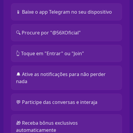
📱 Baixe o app Telegram no seu dispositivo
🔍 Procure por "@56XOficial"
👆 Toque em "Entrar" ou "Join"
🔔 Ative as notificações para não perder
nada
💬 Participe das conversas e interaja
🎁 Receba bônus exclusivos
automaticamente