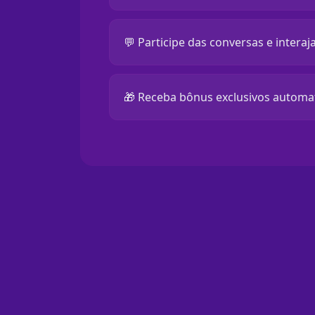
💬 Participe das conversas e interaj
🎁 Receba bônus exclusivos autom