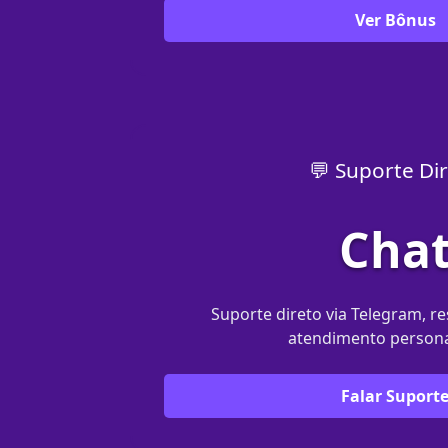
Ver Bônus
💬 Suporte Di
Cha
Suporte direto via Telegram, r
atendimento persona
Falar Suport