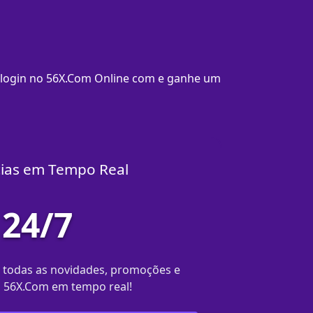
a login no 56X.Com Online com e ganhe um
cias em Tempo Real
24/7
e todas as novidades, promoções e
 56X.Com em tempo real!