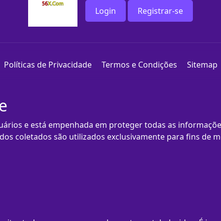
Login
Registrar-se
Políticas de Privacidade
Termos e Condições
Sitemap
de
suários e está empenhada em proteger todas as informaçõe
os coletados são utilizados exclusivamente para fins de m