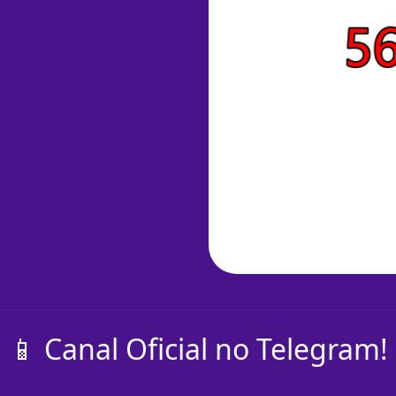
📱 Canal Oficial no Telegram!