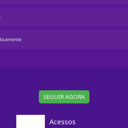
a
aticamente
SEGUIR AGORA
Acessos