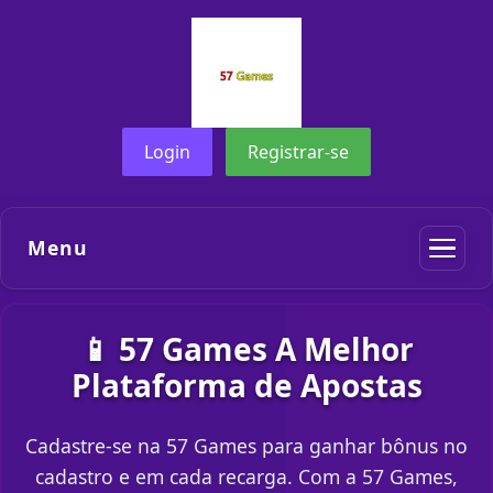
Login
Registrar-se
Menu
📱 57 Games A Melhor
Plataforma de Apostas
Cadastre-se na 57 Games para ganhar bônus no
cadastro e em cada recarga. Com a 57 Games,