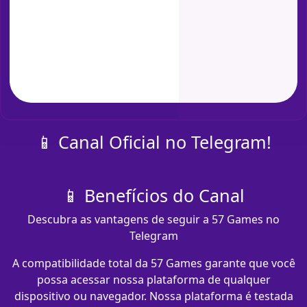
📱 Canal Oficial no Telegram!
📱 Benefícios do Canal
Descubra as vantagens de seguir a 57 Games no
Telegram
A compatibilidade total da 57 Games garante que você
possa acessar nossa plataforma de qualquer
dispositivo ou navegador. Nossa plataforma é testada