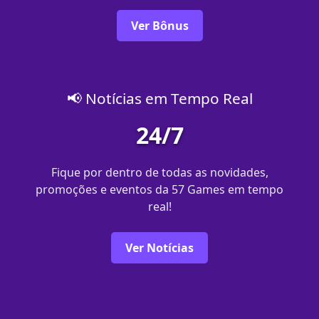
Ver Bônus
📢 Notícias em Tempo Real
24/7
Fique por dentro de todas as novidades,
promoções e eventos da 57 Games em tempo
real!
Ver Notícias