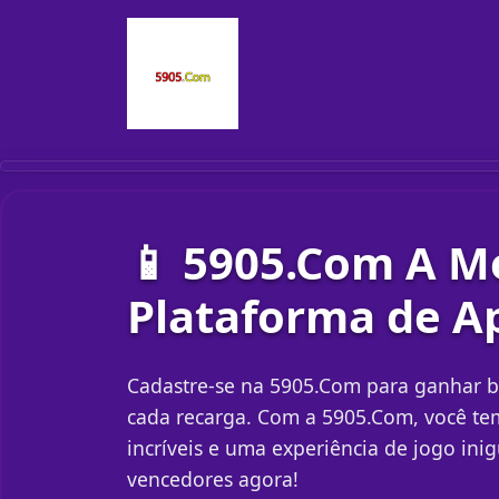
📱 5905.Com A M
Plataforma de A
Cadastre-se na 5905.Com para ganhar 
cada recarga. Com a 5905.Com, você t
incríveis e uma experiência de jogo inig
vencedores agora!