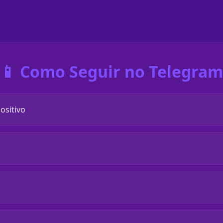
📱 Como Seguir no Telegram
ositivo