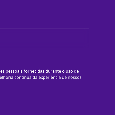
es pessoais fornecidas durante o uso de
elhoria contínua da experiência de nossos