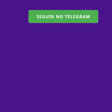
SEGUIR NO TELEGRAM