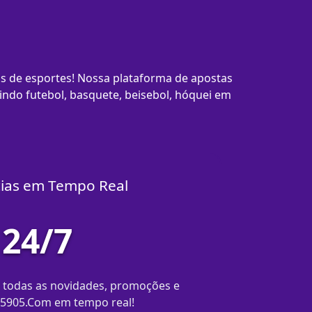
ãs de esportes! Nossa plataforma de apostas
uindo futebol, basquete, beisebol, hóquei em
cias em Tempo Real
24/7
e todas as novidades, promoções e
 5905.Com em tempo real!