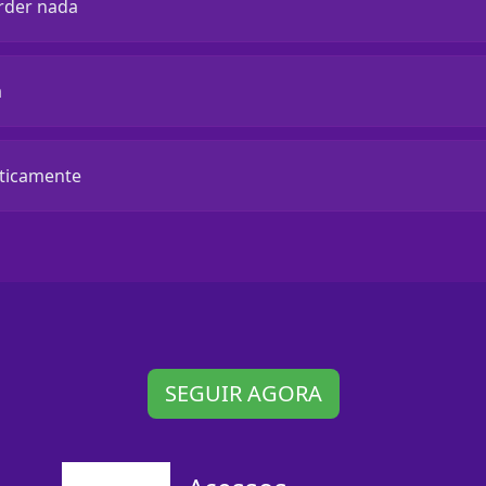
erder nada
a
aticamente
SEGUIR AGORA