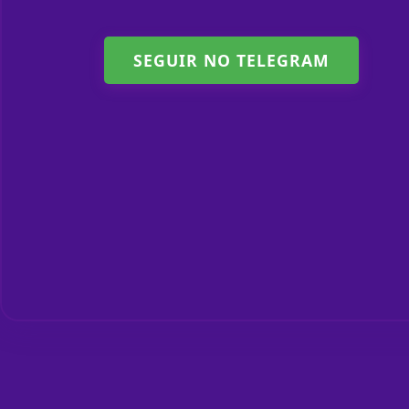
SEGUIR NO TELEGRAM