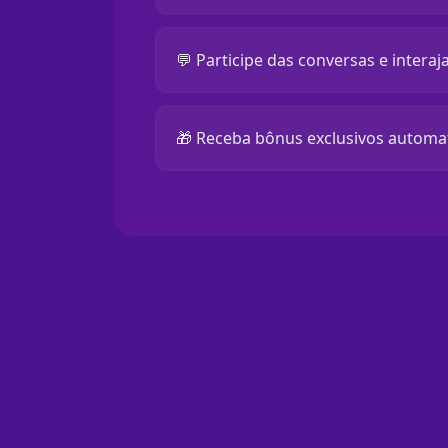
💬 Participe das conversas e interaj
🎁 Receba bônus exclusivos autom