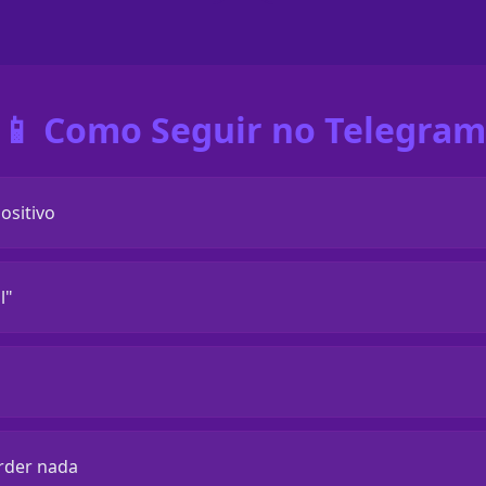
📱 Como Seguir no Telegram
ositivo
l"
erder nada