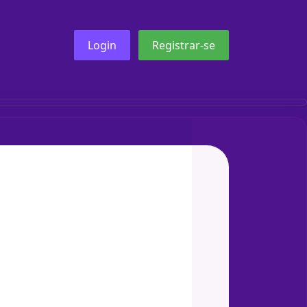
Login
Registrar-se