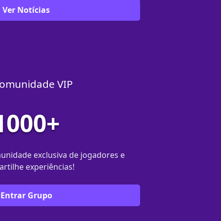
Ver Notícias
Comunidade VIP
1000+
unidade exclusiva de jogadores e
rtilhe experiências!
Entrar Grupo