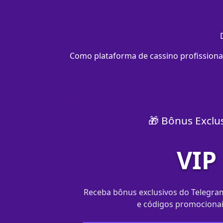
Como plataforma de cassino profissional,
🎁 Bônus Exclu
VIP
Receba bônus exclusivos do Telegra
e códigos promocionai