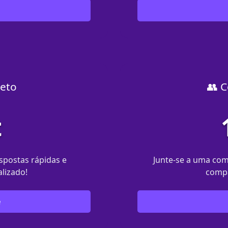
reto
👥 
t
espostas rápidas e
Junte-se a uma com
lizado!
compa
e