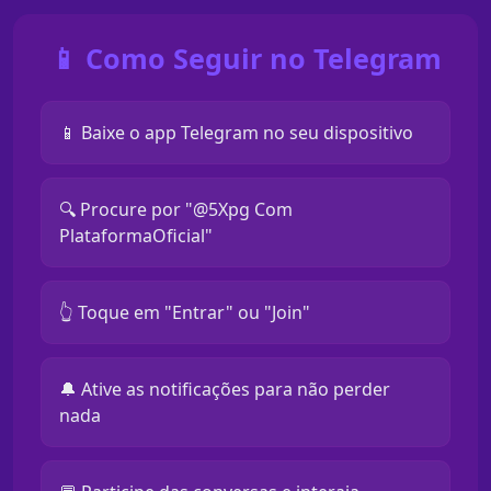
📱 Como Seguir no Telegram
📱 Baixe o app Telegram no seu dispositivo
🔍 Procure por "@5Xpg Com
PlataformaOficial"
👆 Toque em "Entrar" ou "Join"
🔔 Ative as notificações para não perder
nada