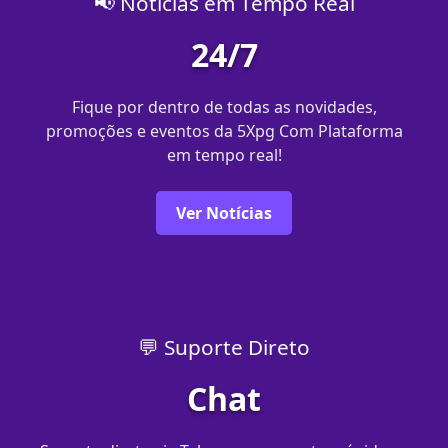
📢 Notícias em Tempo Real
24/7
Fique por dentro de todas as novidades,
promoções e eventos da 5Xpg Com Plataforma
em tempo real!
Ver Notícias
💬 Suporte Direto
Chat