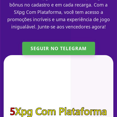
bônus no cadastro e em cada recarga. Com a
5Xpg Com Plataforma, você tem acesso a
promoções incríveis e uma experiência de jogo
inigualável. Junte-se aos vencedores agora!
SEGUIR NO TELEGRAM