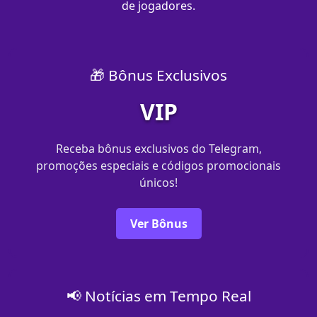
de jogadores.
🎁 Bônus Exclusivos
VIP
Receba bônus exclusivos do Telegram,
promoções especiais e códigos promocionais
únicos!
Ver Bônus
📢 Notícias em Tempo Real