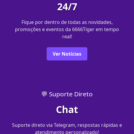
24/7
Fique por dentro de todas as novidades,
promoções e eventos da 6666Tiger em tempo
real!
Ver Notícias
💬 Suporte Direto
Chat
Suporte direto via Telegram, respostas rápidas e
atendimento personalizado!