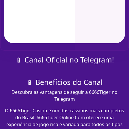
📱 Canal Oficial no Telegram!
📱 Benefícios do Canal
Descubra as vantagens de seguir a 6666Tiger no
Telegram
O 6666Tiger Casino é um dos cassinos mais completos
do Brasil. 6666Tiger Online Com oferece uma
experiência de jogo rica e variada para todos os tipos