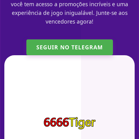
você tem acesso a promoções incríveis e uma
experiência de jogo inigualável. Junte-se aos
vencedores agora!
SEGUIR NO TELEGRAM