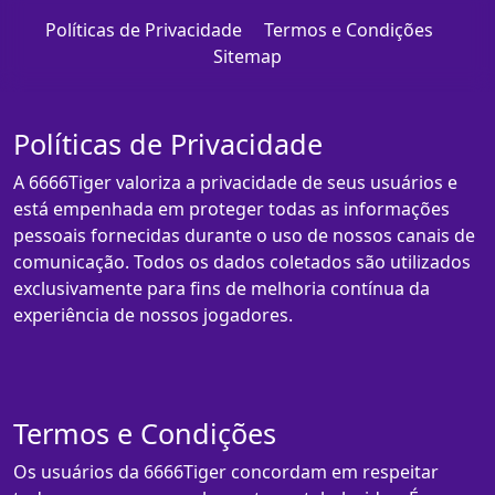
Políticas de Privacidade
Termos e Condições
Sitemap
Políticas de Privacidade
A 6666Tiger valoriza a privacidade de seus usuários e
está empenhada em proteger todas as informações
pessoais fornecidas durante o uso de nossos canais de
comunicação. Todos os dados coletados são utilizados
exclusivamente para fins de melhoria contínua da
experiência de nossos jogadores.
Termos e Condições
Os usuários da 6666Tiger concordam em respeitar