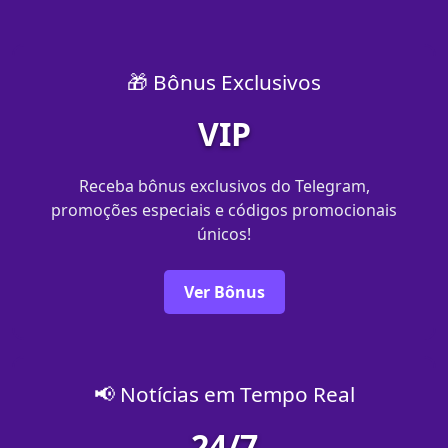
🎁 Bônus Exclusivos
VIP
Receba bônus exclusivos do Telegram,
promoções especiais e códigos promocionais
únicos!
Ver Bônus
📢 Notícias em Tempo Real
24/7