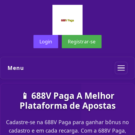
Login
Registrar-se
Menu
📱 688V Paga A Melhor
Plataforma de Apostas
Cadastre-se na 688V Paga para ganhar bônus no
cadastro e em cada recarga. Com a 688V Paga,