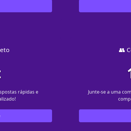
reto
👥 
t
espostas rápidas e
Junte-se a uma com
lizado!
compa
e