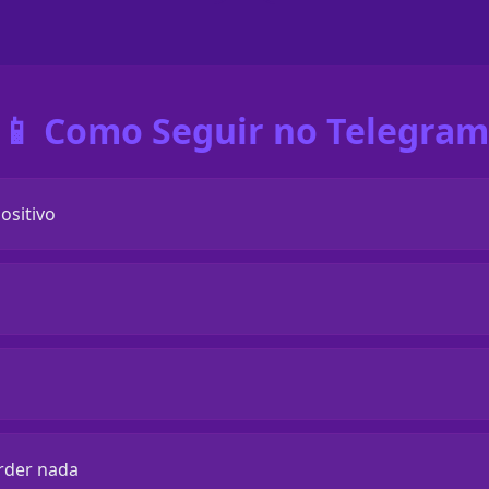
📱 Como Seguir no Telegram
ositivo
erder nada