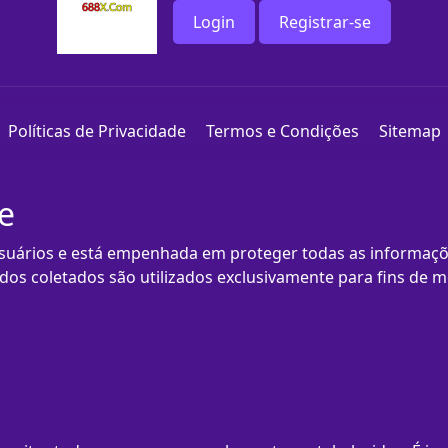
Login
Registrar-se
Políticas de Privacidade
Termos e Condições
Sitemap
de
usuários e está empenhada em proteger todas as informaçõ
os coletados são utilizados exclusivamente para fins de m