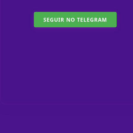
SEGUIR NO TELEGRAM