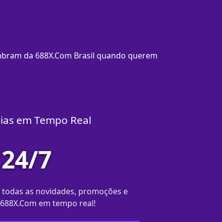
embram da 688X.Com Brasil quando querem
cias em Tempo Real
24/7
e todas as novidades, promoções e
 688X.Com em tempo real!