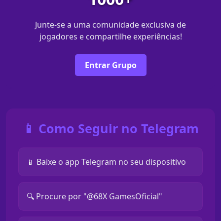
Junte-se a uma comunidade exclusiva de
jogadores e compartilhe experiências!
Entrar Grupo
📱 Como Seguir no Telegram
📱 Baixe o app Telegram no seu dispositivo
🔍 Procure por "@68X GamesOficial"