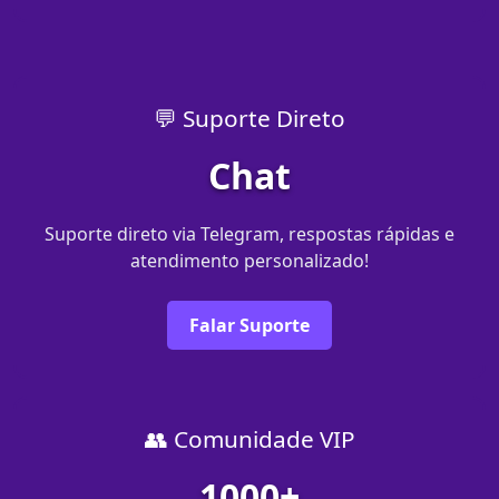
💬 Suporte Direto
Chat
Suporte direto via Telegram, respostas rápidas e
atendimento personalizado!
Falar Suporte
👥 Comunidade VIP
1000+