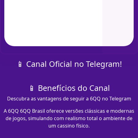
📱 Canal Oficial no Telegram!
📱 Benefícios do Canal
Descubra as vantagens de seguir a 6QQ no Telegram
A 6QQ 6QQ Brasil oferece versões clássicas e modernas
de jogos, simulando com realismo total o ambiente de
um cassino físico.