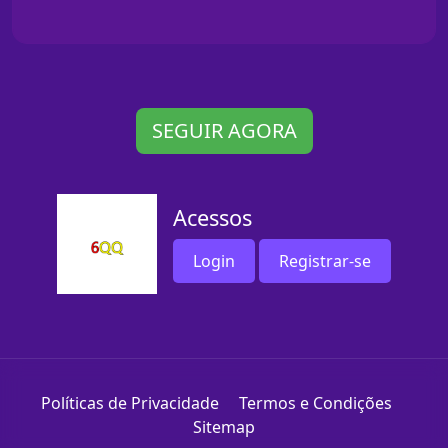
SEGUIR AGORA
Acessos
Login
Registrar-se
Políticas de Privacidade
Termos e Condições
Sitemap