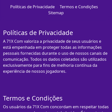
Políticas de Privacidade
Termos e Condições
Sitemap
Políticas de Privacidade
A 71X Com valoriza a privacidade de seus usuários e
está empenhada em proteger todas as informações
pessoais fornecidas durante o uso de nossos canais de
comunicação. Todos os dados coletados são utilizados
exclusivamente para fins de melhoria contínua da
experiência de nossos jogadores.
Termos e Condições
Os usuários da 71X Com concordam em respeitar todas