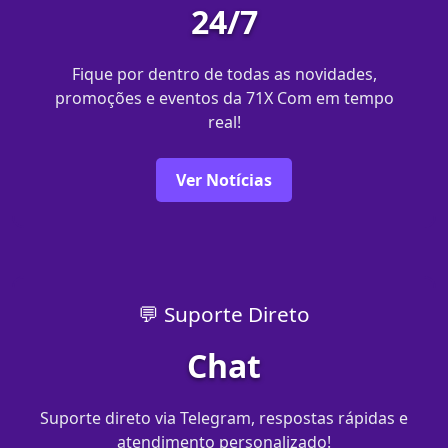
24/7
Fique por dentro de todas as novidades,
promoções e eventos da 71X Com em tempo
real!
Ver Notícias
💬 Suporte Direto
Chat
Suporte direto via Telegram, respostas rápidas e
atendimento personalizado!