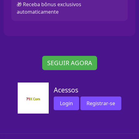
🎁 Receba bônus exclusivos
automaticamente
SEGUIR AGORA
Acessos
Login
Registrar-se