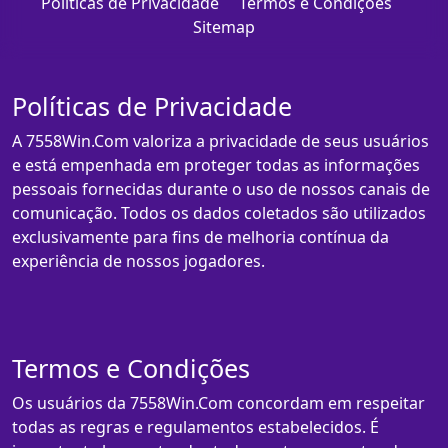
Políticas de Privacidade
Termos e Condições
Sitemap
Políticas de Privacidade
A 7558Win.Com valoriza a privacidade de seus usuários
e está empenhada em proteger todas as informações
pessoais fornecidas durante o uso de nossos canais de
comunicação. Todos os dados coletados são utilizados
exclusivamente para fins de melhoria contínua da
experiência de nossos jogadores.
Termos e Condições
Os usuários da 7558Win.Com concordam em respeitar
todas as regras e regulamentos estabelecidos. É