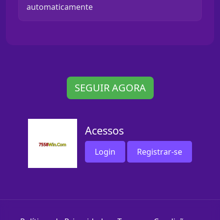
automaticamente
SEGUIR AGORA
Acessos
Login
Registrar-se