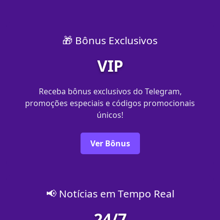
🎁 Bônus Exclusivos
VIP
Receba bônus exclusivos do Telegram,
promoções especiais e códigos promocionais
únicos!
Ver Bônus
📢 Notícias em Tempo Real
24/7