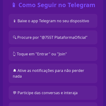
📱 Como Seguir no Telegram
📱 Baixe o app Telegram no seu dispositivo
🔍 Procure por "@755T PlataformaOficial"
👆 Toque em "Entrar" ou "Join"
🔔 Ative as notificações para não perder
nada
💬 Participe das conversas e interaja