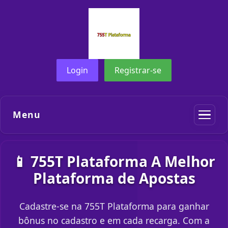
Login
Registrar-se
Menu
📱 755T Plataforma A Melhor
Plataforma de Apostas
Cadastre-se na 755T Plataforma para ganhar
bônus no cadastro e em cada recarga. Com a