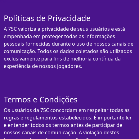
Políticas de Privacidade
A 75C valoriza a privacidade de seus usuários e está
empenhada em proteger todas as informações
pessoais fornecidas durante o uso de nossos canais de
comunicação. Todos os dados coletados são utilizados
exclusivamente para fins de melhoria contínua da
experiência de nossos jogadores.
Termos e Condições
Os usuários da 75C concordam em respeitar todas as
regras e regulamentos estabelecidos. É importante ler
e entender todos os termos antes de participar de
nossos canais de comunicação. A violação destes