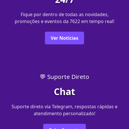
Fique por dentro de todas as novidades,
promoções e eventos da 7622 em tempo real!
Ver Notícias
💬 Suporte Direto
Chat
Suporte direto via Telegram, respostas rápidas e
atendimento personalizado!