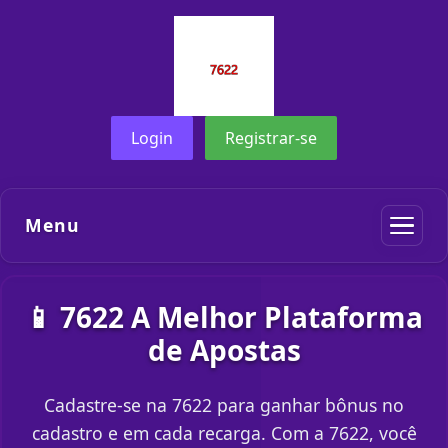
Login
Registrar-se
Menu
📱 7622 A Melhor Plataforma
de Apostas
Cadastre-se na 7622 para ganhar bônus no
cadastro e em cada recarga. Com a 7622, você