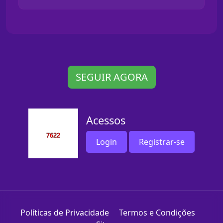
SEGUIR AGORA
Acessos
Login
Registrar-se
Políticas de Privacidade
Termos e Condições