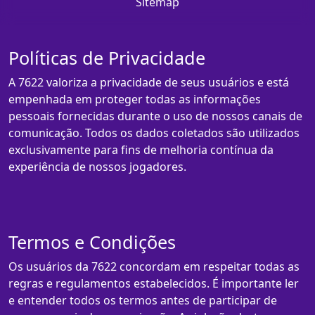
Sitemap
Políticas de Privacidade
A 7622 valoriza a privacidade de seus usuários e está
empenhada em proteger todas as informações
pessoais fornecidas durante o uso de nossos canais de
comunicação. Todos os dados coletados são utilizados
exclusivamente para fins de melhoria contínua da
experiência de nossos jogadores.
Termos e Condições
Os usuários da 7622 concordam em respeitar todas as
regras e regulamentos estabelecidos. É importante ler
e entender todos os termos antes de participar de