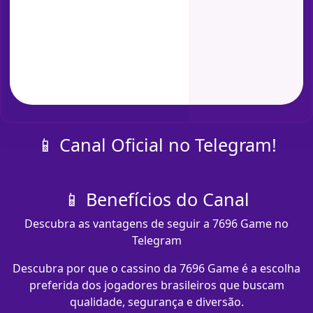
📱 Canal Oficial no Telegram!
📱 Benefícios do Canal
Descubra as vantagens de seguir a 7696 Game no
Telegram
Descubra por que o cassino da 7696 Game é a escolha
preferida dos jogadores brasileiros que buscam
qualidade, segurança e diversão.