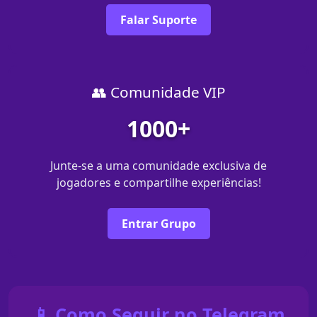
Falar Suporte
👥 Comunidade VIP
1000+
Junte-se a uma comunidade exclusiva de
jogadores e compartilhe experiências!
Entrar Grupo
📱 Como Seguir no Telegram