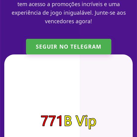
tem acesso a promoções incríveis e uma
experiência de jogo inigualável. Junte-se aos
vencedores agora!
SEGUIR NO TELEGRAM