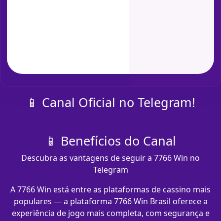
📱 Canal Oficial no Telegram!
📱 Benefícios do Canal
Descubra as vantagens de seguir a 7766 Win no
Telegram
A 7766 Win está entre as plataformas de cassino mais
populares — a plataforma 7766 Win Brasil oferece a
experiência de jogo mais completa, com segurança e