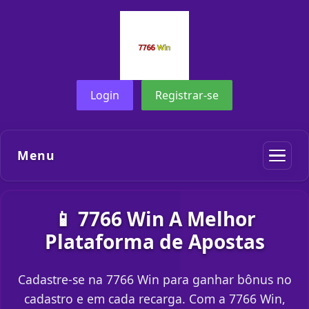
Login
Registrar-se
Menu
📱 7766 Win A Melhor
Plataforma de Apostas
Cadastre-se na 7766 Win para ganhar bônus no
cadastro e em cada recarga. Com a 7766 Win,