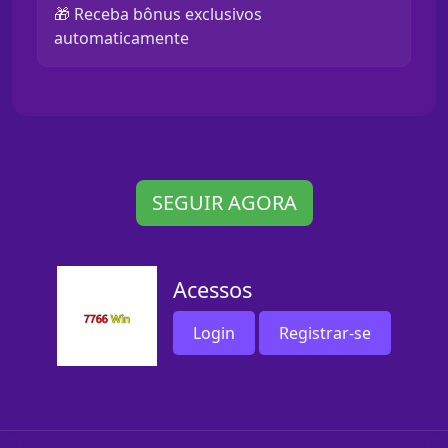
🎁 Receba bônus exclusivos
automaticamente
SEGUIR AGORA
Acessos
Login
Registrar-se