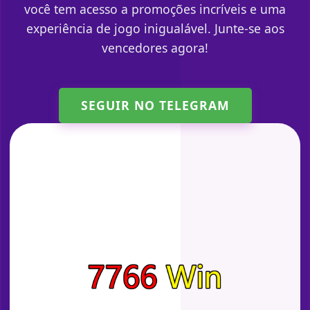
você tem acesso a promoções incríveis e uma
experiência de jogo inigualável. Junte-se aos
vencedores agora!
SEGUIR NO TELEGRAM