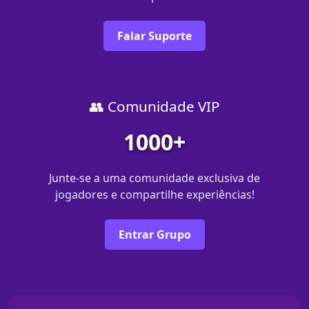
Falar Suporte
👥 Comunidade VIP
1000+
Junte-se a uma comunidade exclusiva de
jogadores e compartilhe experiências!
Entrar Grupo