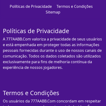
Políticas de Privacidade
Termos e Condições
Sitemap
Políticas de Privacidade
A 777AABB.Com valoriza a privacidade de seus usuários
e está empenhada em proteger todas as informações
pessoais fornecidas durante o uso de nossos canais de
comunicação. Todos os dados coletados são utilizados
exclusivamente para fins de melhoria contínua da
experiência de nossos jogadores.
Termos e Condições
Os usuários da 777AABB.Com concordam em respeitar