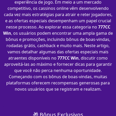
experiência de jogo. Em meio a um mercado
competitivo, os cassinos online vêm desenvolvendo
cada vez mais estratégias para atrair e reter jogadores,
e as ofertas especiais desempenham um papel crucial
nesse processo. Ao explorar essa categoria no
777CC
Win
, os usuários podem encontrar uma ampla gama de
bônus e promoções, incluindo bônus de boas-vindas,
rodadas grátis, cashback e muito mais. Neste artigo,
vamos detalhar algumas das ofertas especiais mais
atraentes disponíveis no
777CC Win
, discutir como
aproveitá-las ao máximo e fornecer dicas para garantir
que você não perca nenhuma oportunidade.
Começando com os bônus de boas-vindas, muitas
plataformas oferecem recompensas generosas para
novos usuários que se registram e realizam.
🎁 Bônus Exclusivos