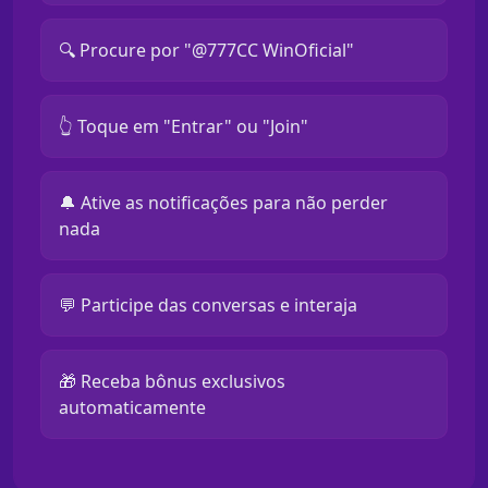
🔍 Procure por "@777CC WinOficial"
👆 Toque em "Entrar" ou "Join"
🔔 Ative as notificações para não perder
nada
💬 Participe das conversas e interaja
🎁 Receba bônus exclusivos
automaticamente