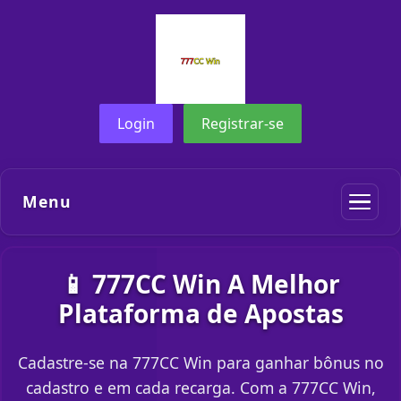
Login
Registrar-se
Menu
📱 777CC Win A Melhor
Plataforma de Apostas
Cadastre-se na 777CC Win para ganhar bônus no
cadastro e em cada recarga. Com a 777CC Win,