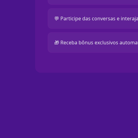
💬 Participe das conversas e interaj
🎁 Receba bônus exclusivos autom