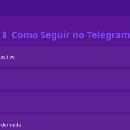
📱 Como Seguir no Telegram
ositivo
"
erder nada