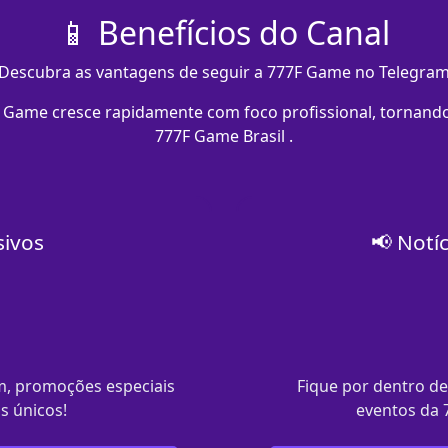
📱 Benefícios do Canal
Descubra as vantagens de seguir a 777F Game no Telegra
Game cresce rapidamente com foco profissional, tornando-
777F Game Brasil .
sivos
📢 Notí
m, promoções especiais
Fique por dentro d
s únicos!
eventos da 