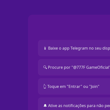
📱 Baixe o app Telegram no seu disp
🔍 Procure por "@777F GameOficial
👆 Toque em "Entrar" ou "Join"
🔔 Ative as notificações para não p