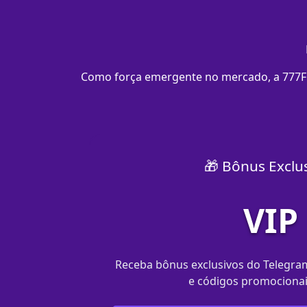
Como força emergente no mercado, a 777F 
🎁 Bônus Exclu
VIP
Receba bônus exclusivos do Telegra
e códigos promocionai