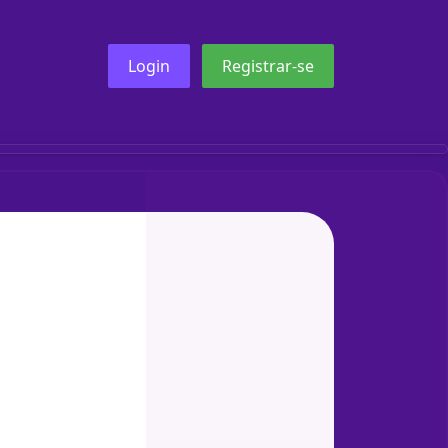
Login
Registrar-se