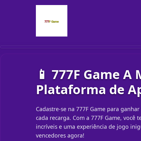
📱 777F Game A 
Plataforma de A
Cadastre-se na 777F Game para ganhar
cada recarga. Com a 777F Game, você 
incríveis e uma experiência de jogo inig
vencedores agora!