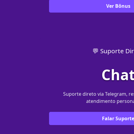
Ver Bônus
💬 Suporte Di
Cha
Suporte direto via Telegram, r
atendimento persona
Falar Suport