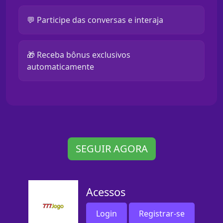
💬 Participe das conversas e interaja
🎁 Receba bônus exclusivos
automaticamente
SEGUIR AGORA
Acessos
Login
Registrar-se