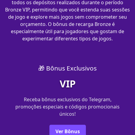
todos os depósitos realizados durante o período
Bronze VIP, permitindo que você estenda suas sessões
de jogo e explore mais jogos sem comprometer seu
orçamento. O bônus de recarga Bronze é
especialmente útil para jogadores que gostam de
experimentar diferentes tipos de jogos.
🎁 Bônus Exclusivos
VIP
Receba bônus exclusivos do Telegram,
promoções especiais e códigos promocionais
únicos!
Ver Bônus