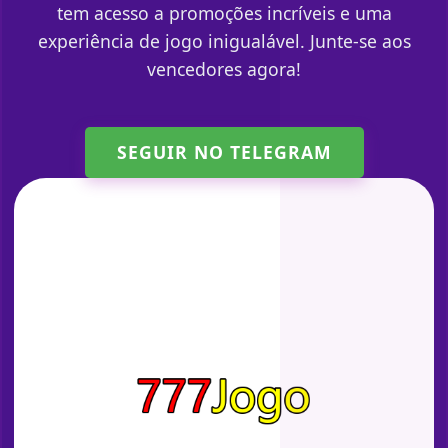
tem acesso a promoções incríveis e uma
experiência de jogo inigualável. Junte-se aos
vencedores agora!
SEGUIR NO TELEGRAM