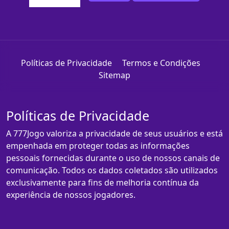
Políticas de Privacidade
Termos e Condições
Sitemap
Políticas de Privacidade
A 777Jogo valoriza a privacidade de seus usuários e está
empenhada em proteger todas as informações
pessoais fornecidas durante o uso de nossos canais de
comunicação. Todos os dados coletados são utilizados
exclusivamente para fins de melhoria contínua da
experiência de nossos jogadores.